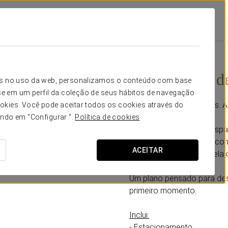
La Plata
Promoções
Experiência De Spa Em Casal Superior
38€
Experiência d
icos no uso da web, personalizamos o conteúdo com base
e em um perfil da coleção de seus hábitos de navegação.
Sem pressas, sem stress. 
okies. Você pode aceitar todos os cookies através do
ando em "Configurar ".
Política de cookies
A vossa experiência de sp
comece da forma mais conf
ACEITAR
diretamente em modo relax
Um plano pensado para desl
primeiro momento.
Inclui:
- Estacionamento.