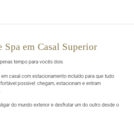
Português
Iniciar sessão no Star Trave
e Spa em Casal Superior
Apenas tempo para vocês dois.
a em casal com estacionamento incluído para que tudo
ortável possível: chegam, estacionam e entram
.
igar do mundo exterior e desfrutar um do outro desde o