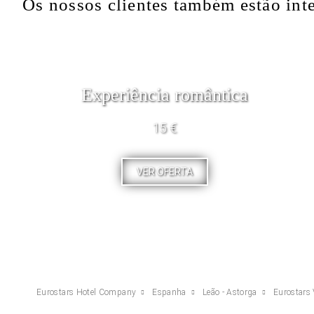
Os nossos clientes também estão int
Experiência romântica
15 €
VER OFERTA
Eurostars Hotel Company
Espanha
Leão - Astorga
Eurostars 