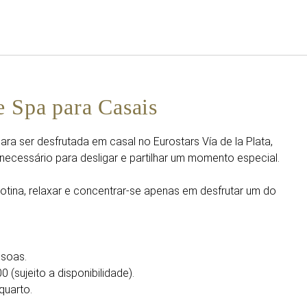
Português
Iniciar sessão no Star Trave
e Spa para Casais
ra ser desfrutada em casal no Eurostars Vía de la Plata,
ecessário para desligar e partilhar um momento especial.
otina, relaxar e concentrar-se apenas em desfrutar um do
ssoas.
0 (sujeito a disponibilidade).
quarto.