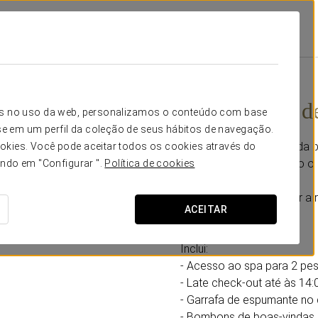
La Plata
Promoções
Experiência De Spa Para Casais
30 €
Experiência d
icos no uso da web, personalizamos o conteúdo com base
e em um perfil da coleção de seus hábitos de navegação.
Uma experiência pensada pa
okies. Você pode aceitar todos os cookies através do
sem pressas e com tudo o n
ando em "Configurar ".
Política de cookies
Um plano para esquecer a r
ACEITAR
outro.
Inclui:
- Acesso ao spa para 2 pe
- Late check-out até às 14:0
- Garrafa de espumante no 
- Bombons de boas-vindas.