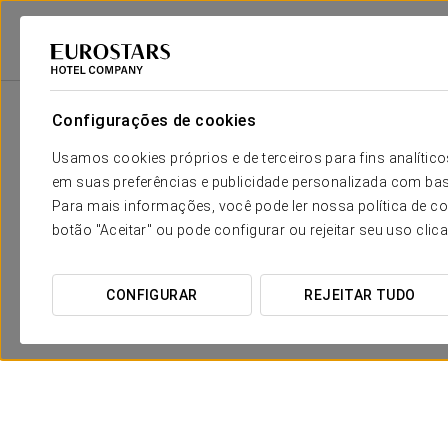
2
Sala
m
Dimensões
Astúrica
2
x
Configurações de cookies
0 m
Usamos cookies próprios e de terceiros para fins analít
Emérita
2
x
0 m
em suas preferências e publicidade personalizada com bas
Para mais informações, você pode ler nossa política de co
Cáparra
2
x
0 m
botão "Aceitar" ou pode configurar ou rejeitar seu uso clic
CONFIGURAR
REJEITAR TUDO