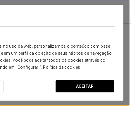
Escola
Banquete
Cocktail
Forma
-
256
-
-
Seu evento em
icos no uso da web, personalizamos o conteúdo com base
-
360
-
-
e em um perfil da coleção de seus hábitos de navegação.
okies. Você pode aceitar todos os cookies através do
-
180
-
-
ando em "Configurar ".
Política de cookies
SOLICITAR ORÇAMENTO
ACEITAR