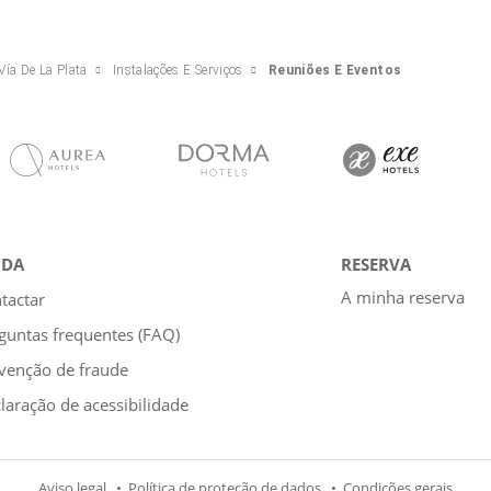
Vía De La Plata
Instalações E Serviços
Reuniões E Eventos
UDA
RESERVA
A minha reserva
tactar
guntas frequentes (FAQ)
venção de fraude
laração de acessibilidade
Aviso legal
Política de proteção de dados
Condições gerais