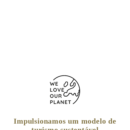
Localização e contacto
Paseo Do Arnado Esq. Rua o Fuxon
Ourense -
Allariz
32660 Espanha
988 554 040
Impulsionamos um modelo de
turismo sustentável