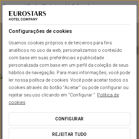
Eurostars Vila de Allariz Hotel & Balneario
OURENSE - ALLARIZ
Iniciar sessão n
Configurações de cookies
Usamos cookies próprios e de terceiros para fins
Eurostars Vila de Allariz Hotel
analíticos no uso da web, personalizamos o conteúdo
& Balneario
com base em suas preferências e publicidade
personalizada com base em um perfil da coleção de seus
OURENSE - ALLARIZ
hábitos de navegação. Para mais informações, você pode
ler nossa política de cookies. Você pode aceitar todos os
cookies através do botão "Aceitar" ou pode configurar ou
rejeitar seu uso clicando em "Configurar ".
Política de
cookies
CONFIGURAR
QUANDO QUER IR?


REJEITAR TUDO