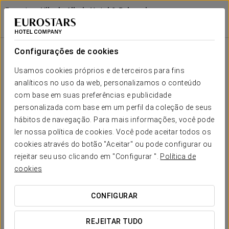
Eurostars Vila de Allariz Hotel & Balneario
OURENSE - ALLARIZ
Sala
Iniciar sessão n
Forma-
Escola
Banquete
Cocktail
Imperial
Teatro
Cabaré
U
Configurações de cookies
Gran
Forum A
Seu evento em
Usamos cookies próprios e de terceiros para fins
2
-
60
45
24
20
60
83 m
analíticos no uso da web, personalizamos o conteúdo
x m
altura
com base em suas preferências e publicidade
personalizada com base em um perfil da coleção de seus
Salão
hábitos de navegação. Para mais informações, você pode
Leovinci
SOLICITAR ORÇAMENTO
2
300
500
50
50
-
480
ler nossa política de cookies. Você pode aceitar todos os
590 m
x m
cookies através do botão "Aceitar" ou pode configurar ou
altura
rejeitar seu uso clicando em "Configurar ".
Política de
cookies
CONFIGURAR
REJEITAR TUDO