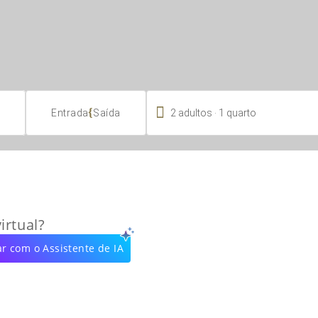

.
{
2
adultos
1
quarto
Entrada
Saída
irtual?
r com o Assistente de IA