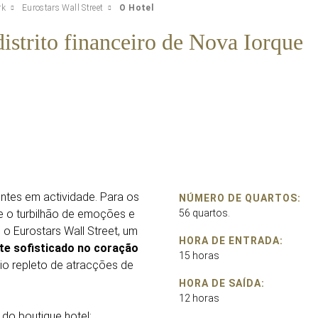
rk
Eurostars Wall Street
O Hotel
distrito financeiro de Nova Iorque
entes em actividade. Para os
NÚMERO DE QUARTOS:
e o turbilhão de emoções e
56 quartos.
o Eurostars Wall Street, um
HORA DE ENTRADA:
te sofisticado no coração
15 horas
io repleto de atracções de
HORA DE SAÍDA:
12 horas
 do boutique hotel: