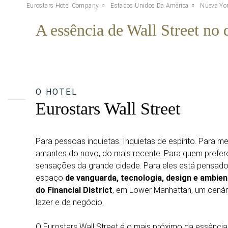
Eurostars Hotel Company
Estados Unidos Da América
Nueva Yo
A essência de Wall Street no 
O HOTEL
Eurostars Wall Street
Para pessoas inquietas. Inquietas de espírito. Para m
amantes do novo, do mais recente. Para quem prefer
sensações da grande cidade. Para eles está pensado 
espaço
de vanguarda, tecnologia, design e ambien
do Financial District
, em Lower Manhattan, um cenár
lazer e de negócio.
O Eurostars Wall Street é o mais próximo da essência