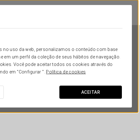
icos no uso da web, personalizamos o conteúdo com base
e em um perfil da coleção de seus hábitos de navegação.
okies. Você pode aceitar todos os cookies através do
ando em "Configurar ".
Política de cookies
Eurostars Wall Street
ACEITAR
NOVA IORQUE