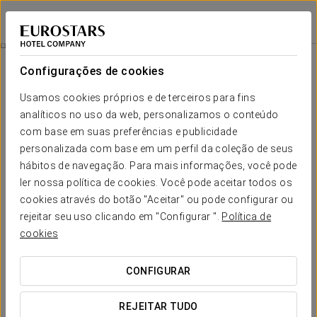
Eurostars Wall Street
NOVA IORQUE
Iniciar sessão n
Promoções
Configurações de cookies
Promoções
Usamos cookies próprios e de terceiros para fins
analíticos no uso da web, personalizamos o conteúdo
com base em suas preferências e publicidade
personalizada com base em um perfil da coleção de seus
hábitos de navegação. Para mais informações, você pode
Experiência Business
ler nossa política de cookies. Você pode aceitar todos os
cookies através do botão "Aceitar" ou pode configurar ou
35 USD
rejeitar seu uso clicando em "Configurar ".
Política de
cookies
VER OFERTA
CONFIGURAR
REJEITAR TUDO