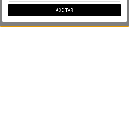
ACEITAR
Experiência Romântica
50 USD
VER OFERTA