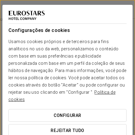
Eurostars Wall Street
NOVA IORQUE
Iniciar sessão n
Quartos
Configurações de cookies
Quartos
O conforto e descanso que necessita
Usamos cookies próprios e de terceiros para fins
analíticos no uso da web, personalizamos o conteúdo
com base em suas preferências e publicidade
Eurostars Wall Street Hotel New York oferece 56 quartos de
design do
máximo de conforto, com tecnologia de última
personalizada com base em um perfil da coleção de seus
geração
, tais como conexões Wi-Fi de alta velocidade,
hábitos de navegação. Para mais informações, você pode
televisão de ecrã plasma com canais internacionais, Micro-
ler nossa política de cookies. Você pode aceitar todos os
ondas, frigobar e detalhes como a cama queen-size e máquina
de café no quarto. Os quartos são amplos e luminosos.
cookies através do botão "Aceitar" ou pode configurar ou
rejeitar seu uso clicando em "Configurar ".
Política de
O hotel tem
14 suites
, com um design moderno, com uma
cookies
cama queen-size, sala de estar e massas de espaço no
armário.
CONFIGURAR
SERVIÇOS EM DESTAQUE
REJEITAR TUDO