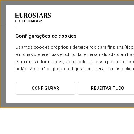
Eurostars Hotel Company
Espanha
Cádis - Jerez De La Frontera
Exe
Configurações de cookies
Usamos cookies próprios e de terceiros para fins analít
em suas preferências e publicidade personalizada com bas
Para mais informações, você pode ler nossa política de co
botão "Aceitar" ou pode configurar ou rejeitar seu uso clic
CONFIGURAR
REJEITAR TUDO