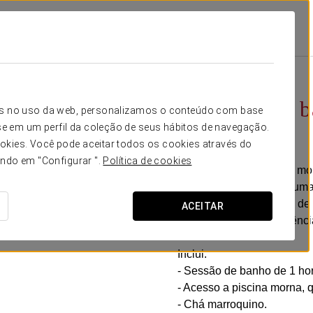
 Guadalete
Promoções
Circuito Nos Banhos Árabes Hammam Andalusi
25 € por pessoa
Circuito nos
icos no uso da web, personalizamos o conteúdo com base
e em um perfil da coleção de seus hábitos de navegação.
Andalusi
okies. Você pode aceitar todos os cookies através do
ando em "Configurar ".
Política de cookies
Ofereça a si mesmo um mo
Andalusí, localizados numa 
Mergulhe num percurso de 9
ACEITAR
desfrute de uma experiência
Inclui:
- Sessão de banho de 1 hor
- Acesso a piscina morna, q
- Chá marroquino.