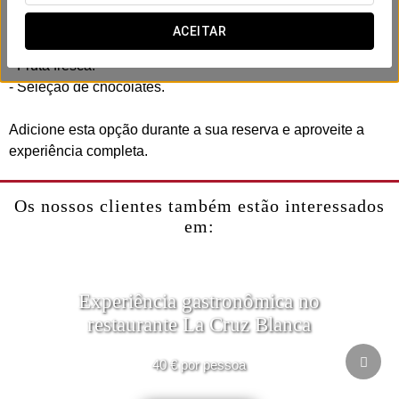
Inclui:
- Late check-out (até às 14:00, mediante disponibilidade).
ACEITAR
- Garrafa de cava no quarto.
- Fruta fresca.
- Seleção de chocolates.
Adicione esta opção durante a sua reserva e aproveite a
experiência completa.
Os nossos clientes também estão interessados
em:
Experiência gastronômica no
restaurante La Cruz Blanca
40 € por pessoa