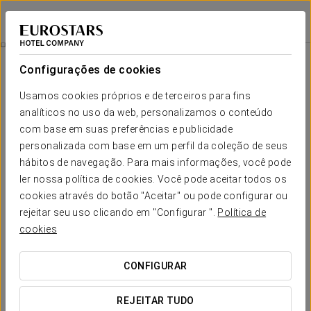
Exe Guadalete
CÁDIS - JEREZ DE LA FRONTERA
Iniciar sessão n
Experiência Romântica
Configurações de cookies
Usamos cookies próprios e de terceiros para fins
analíticos no uso da web, personalizamos o conteúdo
com base em suas preferências e publicidade
personalizada com base em um perfil da coleção de seus
hábitos de navegação. Para mais informações, você pode
ler nossa política de cookies. Você pode aceitar todos os
cookies através do botão "Aceitar" ou pode configurar ou
rejeitar seu uso clicando em "Configurar ".
Política de
25 €
Experiência Romântica
cookies
Ofereçam-se uma noite romântica a dois e desfrutem de um
CONFIGURAR
momento pensado para relaxar e partilhar.
REJEITAR TUDO