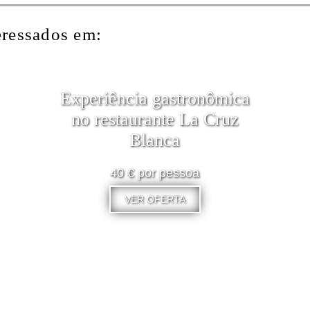
eressados em:
Experiência gastronômica
no restaurante La Cruz
Blanca
40 € por pessoa
VER OFERTA