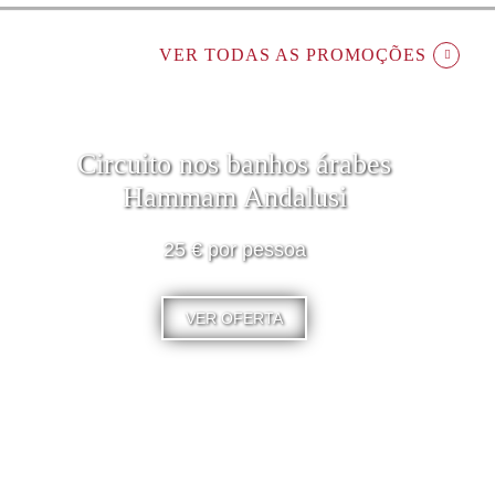
VER TODAS AS PROMOÇÕES
Circuito nos banhos árabes
Hammam Andalusi
25 € por pessoa
VER OFERTA