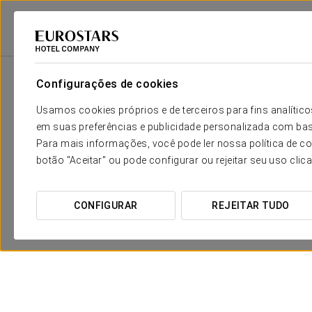
Eurostars Hotel Company
Espanha
Cádis - Jerez De La Frontera
Exe
Configurações de cookies
Usamos cookies próprios e de terceiros para fins analít
em suas preferências e publicidade personalizada com bas
Para mais informações, você pode ler nossa política de co
botão "Aceitar" ou pode configurar ou rejeitar seu uso clic
CONFIGURAR
REJEITAR TUDO