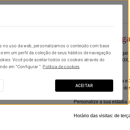
 Guadalete
Promoções
Visita À Adega Fundador
Visita à Adeg
icos no uso da web, personalizamos o conteúdo com base
Descubra uma das adegas m
e em um perfil da coleção de seus hábitos de navegação.
transportará ao século XIX, 
okies. Você pode aceitar todos os cookies através do
ando em "Configurar ".
Política de cookies
Inclui:
- Visita guiada de 1 hora e
ACEITAR
- Prova de uma seleção do
Personalize a sua estadia 
Horário das visitas: de ter