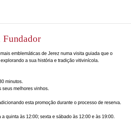
Português
Iniciar sessão no Star Trave
a Fundador
ais emblemáticas de Jerez numa visita guiada que o
explorando a sua história e tradição vitivinícola.
 30 minutos.
s seus melhores vinhos.
adicionando esta promoção durante o processo de reserva.
ça a quinta às 12:00; sexta e sábado às 12:00 e às 19:00.