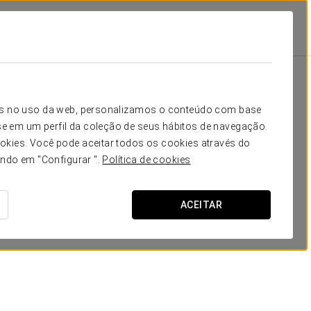
s
Promoções
Promoções
icos no uso da web, personalizamos o conteúdo com base
e em um perfil da coleção de seus hábitos de navegação.
okies. Você pode aceitar todos os cookies através do
ando em "Configurar ".
Política de cookies
ACEITAR
Experiência Business
14 €
VER OFERTA