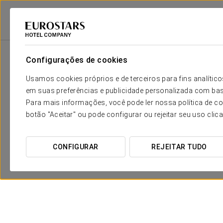
Eurostars Hotel Company
Espanha
Madrid - Leganés
Crisol Legané
Configurações de cookies
Usamos cookies próprios e de terceiros para fins analít
em suas preferências e publicidade personalizada com bas
Para mais informações, você pode ler nossa política de co
botão "Aceitar" ou pode configurar ou rejeitar seu uso clic
CONFIGURAR
REJEITAR TUDO
Experiência Romântica
€ 15
VER OFERTA