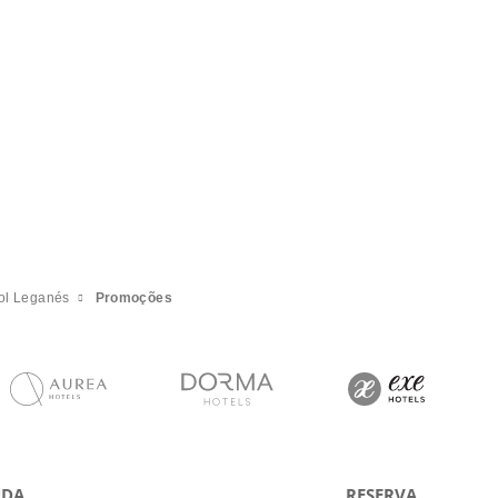
ol Leganés
Promoções
UDA
RESERVA