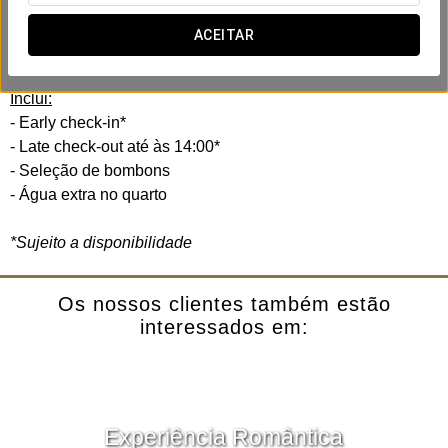
No Crisol Leganés criámos esta experiência business a
pensar na sua eficiência e conforto. Sem pressas, sem
ACEITAR
complicações.
Inclui:
- Early check-in*
- Late check-out até às 14:00*
- Seleção de bombons
- Água extra no quarto
*Sujeito a disponibilidade
Os nossos clientes também estão
interessados em:
Experiência Romântica