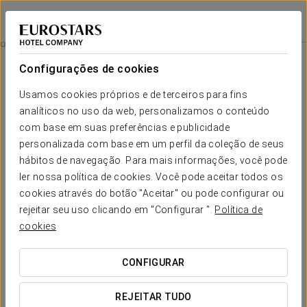
Crisol Leganés
MADRID - LEGANÉS
Iniciar sessão n
Experiência Business
Configurações de cookies
Usamos cookies próprios e de terceiros para fins
analíticos no uso da web, personalizamos o conteúdo
com base em suas preferências e publicidade
personalizada com base em um perfil da coleção de seus
hábitos de navegação. Para mais informações, você pode
ler nossa política de cookies. Você pode aceitar todos os
cookies através do botão "Aceitar" ou pode configurar ou
rejeitar seu uso clicando em "Configurar ".
Política de
14 €
Experiência Business
cookies
Horários flexíveis, tudo pensado para se adaptar à sua
CONFIGURAR
agenda.
REJEITAR TUDO