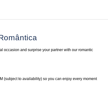
Português
Iniciar sessão no Star Trave
 Romântica
l occasion and surprise your partner with our romantic
PM (subject to availability) so you can enjoy every moment