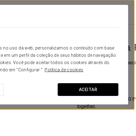
s
Promoções
Experiência Romântica
€ 15
Experiência
icos no uso da web, personalizamos o conteúdo com base
e em um perfil da coleção de seus hábitos de navegação.
Make your getaway a specia
okies. Você pode aceitar todos os cookies através do
experience.
ando em "Configurar ".
Política de cookies
Includes:
ACEITAR
-A bottle of cava.
-Late check-out until 2:00 
together.