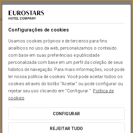
Crisol Leganés
MADRID - LEGANÉS
Iniciar sessão n
Entrada Parque Warner Madrid
Configurações de cookies
Usamos cookies próprios e de terceiros para fins
analíticos no uso da web, personalizamos o conteúdo
com base em suas preferências e publicidade
personalizada com base em um perfil da coleção de seus
hábitos de navegação. Para mais informações, você pode
ler nossa política de cookies. Você pode aceitar todos os
cookies através do botão "Aceitar" ou pode configurar ou
rejeitar seu uso clicando em "Configurar ".
Política de
45 €
Entrada Parque Warner Madrid
cookies
Desfrute de uma experiência inesquecível no Parque
CONFIGURAR
Warner de Madrid com a nossa promoção especial. Inclui
um bilhete individual (infantil ou adulto) válido para um dia
REJEITAR TUDO