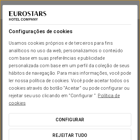
Eurostars Fuerte Ruavieja
LOGRONHO
Iniciar sessão n
Configurações de cookies
Usamos cookies próprios e de terceiros para fins
analíticos no uso da web, personalizamos o conteúdo
Eurostars Fuerte Ruavieja
com base em suas preferências e publicidade
personalizada com base em um perfil da coleção de seus
LOGRONHO
hábitos de navegação. Para mais informações, você pode
ler nossa política de cookies. Você pode aceitar todos os
cookies através do botão "Aceitar" ou pode configurar ou
rejeitar seu uso clicando em "Configurar ".
Política de
cookies
CONFIGURAR
QUANDO QUER IR?


REJEITAR TUDO