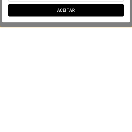
ACEITAR
Experiência Gourmet
35€
VER OFERTA