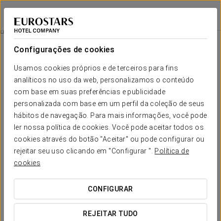
Eurostars Fuerte Ruavieja
LOGRONHO
Iniciar sessão n
Promoções
Configurações de cookies
Promoções
Usamos cookies próprios e de terceiros para fins
analíticos no uso da web, personalizamos o conteúdo
com base em suas preferências e publicidade
personalizada com base em um perfil da coleção de seus
hábitos de navegação. Para mais informações, você pode
Experiência Romântica
ler nossa política de cookies. Você pode aceitar todos os
cookies através do botão "Aceitar" ou pode configurar ou
25 €
rejeitar seu uso clicando em "Configurar ".
Política de
cookies
VER OFERTA
CONFIGURAR
REJEITAR TUDO