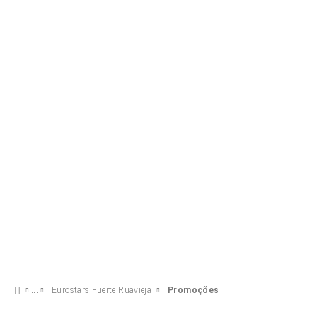
Acesso ao Spa
15 €
VER OFERTA
Eurostars Fuerte Ruavieja
Promoções