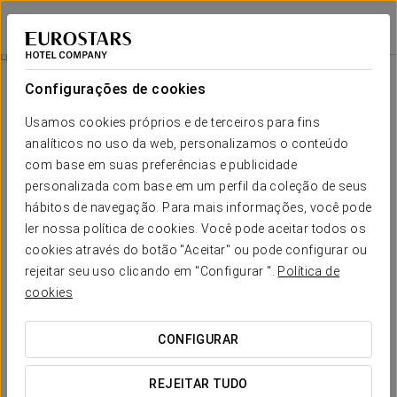
Eurostars Fuerte Ruavieja
LOGRONHO
Iniciar sessão n
Acesso Ao Spa
Configurações de cookies
Usamos cookies próprios e de terceiros para fins
analíticos no uso da web, personalizamos o conteúdo
com base em suas preferências e publicidade
personalizada com base em um perfil da coleção de seus
hábitos de navegação. Para mais informações, você pode
ler nossa política de cookies. Você pode aceitar todos os
cookies através do botão "Aceitar" ou pode configurar ou
15 €
rejeitar seu uso clicando em "Configurar ".
Política de
Acesso ao Spa
cookies
Desfrute de um circuito de spa pensado para desligar e
CONFIGURAR
relaxar no Eurostars Fuerte Ruavieja, um espaço criado para
o seu bem-estar no centro da cidade.
REJEITAR TUDO