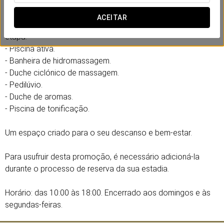
Depois, continue a experiência no nosso circuito de spa,
ACEITAR
concebido para relaxar sem pressas e desfrutar de cada
etapa:
- Piscina ativa.
- Banheira de hidromassagem.
- Duche ciclónico de massagem.
- Pedilúvio.
- Duche de aromas.
- Piscina de tonificação.
Um espaço criado para o seu descanso e bem-estar.
Para usufruir desta promoção, é necessário adicioná-la
durante o processo de reserva da sua estadia.
Horário: das 10:00 às 18:00. Encerrado aos domingos e às
segundas-feiras.