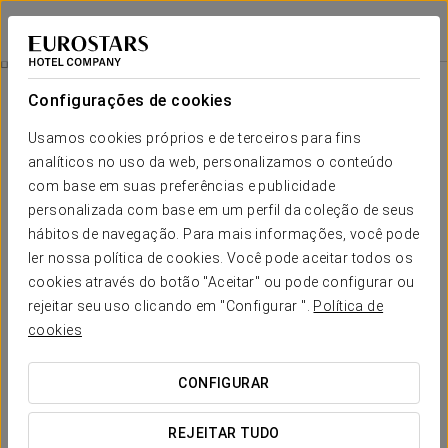
Eurostars Las Salinas
FUERTEVENTURA
Iniciar sessão n
Circuito De Spa E Massagem Completa
Configurações de cookies
Usamos cookies próprios e de terceiros para fins
analíticos no uso da web, personalizamos o conteúdo
com base em suas preferências e publicidade
personalizada com base em um perfil da coleção de seus
hábitos de navegação. Para mais informações, você pode
ler nossa política de cookies. Você pode aceitar todos os
cookies através do botão "Aceitar" ou pode configurar ou
65 €
rejeitar seu uso clicando em "Configurar ".
Política de
Circuito de spa e massagem completa
cookies
Liberte o corpo e a mente com uma massagem sensorial
CONFIGURAR
pensada para o ajudar a desligar do stress diário desde o
primeiro momento.
REJEITAR TUDO