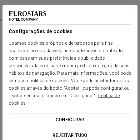
Eurostars Las Salinas
FUERTEVENTURA
Iniciar sessão n
Day Pass
Configurações de cookies
Usamos cookies próprios e de terceiros para fins
analíticos no uso da web, personalizamos o conteúdo
com base em suas preferências e publicidade
personalizada com base em um perfil da coleção de seus
hábitos de navegação. Para mais informações, você pode
ler nossa política de cookies. Você pode aceitar todos os
cookies através do botão "Aceitar" ou pode configurar ou
From € 35
rejeitar seu uso clicando em "Configurar ".
Política de
Day Pass
cookies
Se não está hospedado connosco mas deseja usufruir de
CONFIGURAR
todos os nossos serviços, oferecemos-lhe a promoção Day
Pass para que possa aproveitar ao máximo a nossa piscina,
REJEITAR TUDO