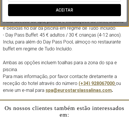
o spa, os melhores snacks e o nosso buffet. Dispomos de
duas propostas:
ACEITAR
- Day Pass Pool: 35 € adultos / 20 € crianças (4-12 anos).
Inclui acesso ao spa, piscina e instalações do hotel, snacks
e bebidas no bar da piscina em regime de Tudo Incluído.
- Day Pass Buffet: 45 € adultos / 30 € crianças (4-12 anos).
Inclui, para além do Day Pass Pool, almoço no restaurante
buffet em regime de Tudo Incluído.
Ambas as opções incluem toalhas para a zona do spa e
piscina.
Para mais informação, por favor contacte diretamente a
receção do hotel através do número
(+34) 928067000
ou
envie um e-mail para
spa@eurostarslassalinas.com
.
Os nossos clientes também estão interessados
em: