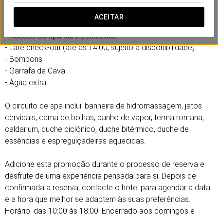
momentos especiais juntos e deixarem o stress para trás.
ACEITAR
Inclui:
- Acesso ao spa para 2 pessoas.
- Late check-out (até às 14:00, sujeito a disponibilidade).
- Bombons.
- Garrafa de Cava.
- Água extra.
O circuito de spa inclui: banheira de hidromassagem, jatos
cervicais, cama de bolhas, banho de vapor, terma romana,
caldarium, duche ciclónico, duche bitérmico, duche de
essências e espreguiçadeiras aquecidas.
Adicione esta promoção durante o processo de reserva e
desfrute de uma experiência pensada para si. Depois de
confirmada a reserva, contacte o hotel para agendar a data
e a hora que melhor se adaptem às suas preferências.
Horário: das 10:00 às 18:00. Encerrado aos domingos e