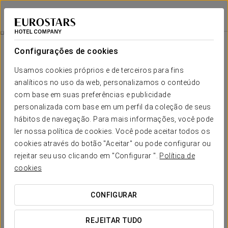
Eurostars Las Salinas
FUERTEVENTURA
Iniciar sessão n
Experiência De Spa A Dois
Configurações de cookies
Usamos cookies próprios e de terceiros para fins
analíticos no uso da web, personalizamos o conteúdo
com base em suas preferências e publicidade
personalizada com base em um perfil da coleção de seus
hábitos de navegação. Para mais informações, você pode
ler nossa política de cookies. Você pode aceitar todos os
cookies através do botão "Aceitar" ou pode configurar ou
80 €
rejeitar seu uso clicando em "Configurar ".
Política de
Experiência de Spa a Dois
cookies
Esqueçam a rotina e a pressa. Tudo foi pensado para vos
CONFIGURAR
ajudar a desligar do mundo e a reencontrarem-se um com o
outro. A oportunidade perfeita para desfrutarem de
REJEITAR TUDO