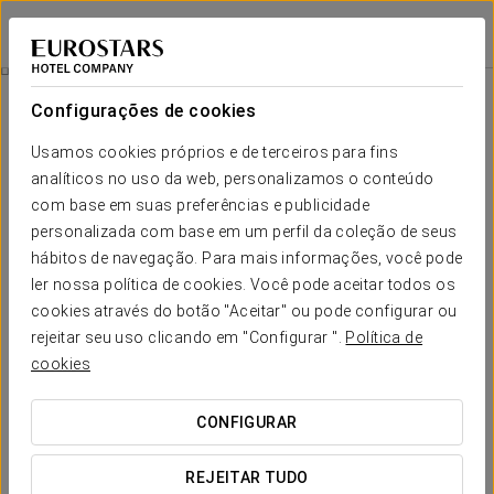
Eurostars Las Salinas
FUERTEVENTURA
Iniciar sessão n
Massagem Completa Relax
Configurações de cookies
Usamos cookies próprios e de terceiros para fins
analíticos no uso da web, personalizamos o conteúdo
com base em suas preferências e publicidade
personalizada com base em um perfil da coleção de seus
hábitos de navegação. Para mais informações, você pode
ler nossa política de cookies. Você pode aceitar todos os
cookies através do botão "Aceitar" ou pode configurar ou
60 €
rejeitar seu uso clicando em "Configurar ".
Política de
Massagem completa relax
cookies
Liberte o seu corpo e mente das tensões com uma
CONFIGURAR
massagem sensorial ideal para afastar o stress diário.
REJEITAR TUDO