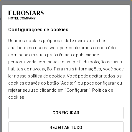
Eurostars San Antón
GRANADA
Iniciar sessão n
Celebre Conosco
Configurações de cookies
Usamos cookies próprios e de terceiros para fins
analíticos no uso da web, personalizamos o conteúdo
com base em suas preferências e publicidade
personalizada com base em um perfil da coleção de seus
hábitos de navegação. Para mais informações, você pode
ler nossa política de cookies. Você pode aceitar todos os
cookies através do botão "Aceitar" ou pode configurar ou
40 €
rejeitar seu uso clicando em "Configurar ".
Política de
Celebre conosco
cookies
A melhor forma de surpreender aquela pessoa especial é
CONFIGURAR
com um aniversário inesquecível.
REJEITAR TUDO