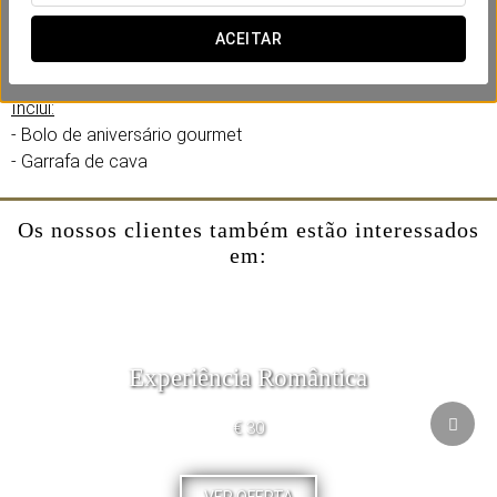
Uma experiência íntima com detalhes encantadores no
conforto do vosso quarto. Sem preocupações — no
ACEITAR
Eurostars San Antón, tratamos de tudo.
Inclui:
- Bolo de aniversário gourmet
- Garrafa de cava
Os nossos clientes também estão interessados
em:
Experiência Romântica
€ 30