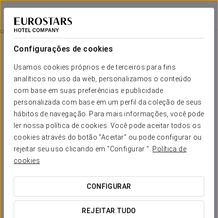
Eurostars San Antón
GRANADA
Iniciar sessão n
Terraço
Configurações de cookies
Terraço
Usamos cookies próprios e de terceiros para fins
analíticos no uso da web, personalizamos o conteúdo
Desfrute de uma atmosfera exclusiva na nossa varanda, um
local perfeito para relaxar enquanto aprecia vistas
com base em suas preferências e publicidade
deslumbrantes da cidade. Ideal para momentos de
personalizada com base em um perfil da coleção de seus
descontração, seja numa tarde ensolarada ou ao cair da noite.
hábitos de navegação. Para mais informações, você pode
Um cantinho único onde conforto e beleza se encontram.
ler nossa política de cookies. Você pode aceitar todos os
cookies através do botão "Aceitar" ou pode configurar ou
rejeitar seu uso clicando em "Configurar ".
Política de
cookies
CONFIGURAR
REJEITAR TUDO