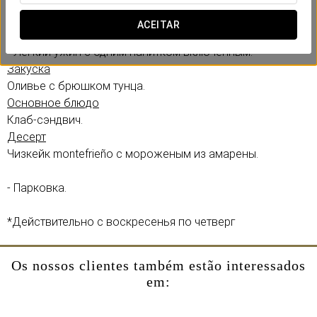
В предложение входит:
- Ранний заезд (при наличии возможности).
ACEITAR
- Поздний выезд до 14:00 (при наличии возможности).
- Лёгкий ужин с одним напитком включённым:
Закуска
Оливье с брюшком тунца.
Основное блюдо
Клаб-сэндвич.
Десерт
Чизкейк montefrieño с мороженым из амарены.
- Парковка.
*Действительно с воскресенья по четверг
Os nossos clientes também estão interessados
em: