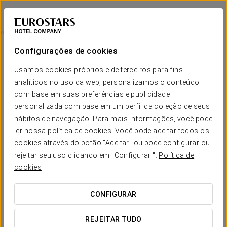
Eurostars San Antón
GRANADA
Iniciar sessão n
Experiência Business Premium
Configurações de cookies
Usamos cookies próprios e de terceiros para fins
analíticos no uso da web, personalizamos o conteúdo
com base em suas preferências e publicidade
personalizada com base em um perfil da coleção de seus
hábitos de navegação. Para mais informações, você pode
ler nossa política de cookies. Você pode aceitar todos os
cookies através do botão "Aceitar" ou pode configurar ou
25 €
rejeitar seu uso clicando em "Configurar ".
Política de
Experiência business premium
cookies
Небольшой отдых в будние дни со всем необходимым,
CONFIGURAR
чтобы расслабиться в своём ритме.
REJEITAR TUDO