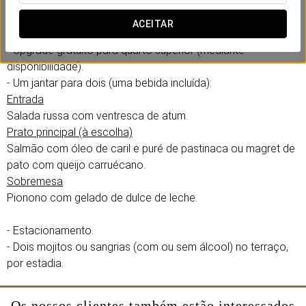
uma estadia inesquecível.
ACEITAR
Inclui:
- Upgrade gratuito para quarto superior (mediante
disponibilidade).
- Um jantar para dois (uma bebida incluída):
Entrada
Salada russa com ventresca de atum.
Prato principal (à escolha)
Salmão com óleo de caril e puré de pastinaca ou magret de
pato com queijo carruécano.
Sobremesa
Pionono com gelado de dulce de leche.
- Estacionamento.
- Dois mojitos ou sangrias (com ou sem álcool) no terraço,
por estadia.
Os nossos clientes também estão interessados