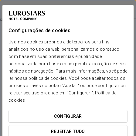
Eurostars San Antón
GRANADA
Iniciar sessão n
Plano Perfeito
Configurações de cookies
Usamos cookies próprios e de terceiros para fins
analíticos no uso da web, personalizamos o conteúdo
com base em suas preferências e publicidade
personalizada com base em um perfil da coleção de seus
hábitos de navegação. Para mais informações, você pode
ler nossa política de cookies. Você pode aceitar todos os
cookies através do botão "Aceitar" ou pode configurar ou
Desde 60 €
rejeitar seu uso clicando em "Configurar ".
Política de
Plano Perfeito
cookies
Para quem procura desfrutar de uma experiência exclusiva
CONFIGURAR
em Granada. Descubra uma proposta irresistível que
combina gastronomia, descanso e todos os prazeres para
REJEITAR TUDO