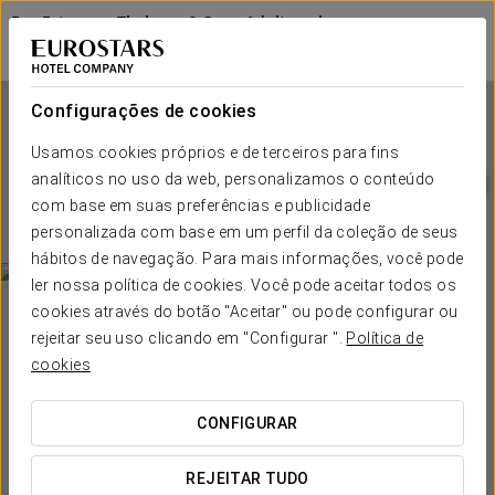
Exe Estepona Thalasso & Spa - Adults only
Recommended
MÁLAGA - ESTEPONA
Iniciar sessão n
Configurações de cookies
Usamos cookies próprios e de terceiros para fins
Exe Estepona Thalasso & Spa
analíticos no uso da web, personalizamos o conteúdo
- Adults only Recommended
com base em suas preferências e publicidade
personalizada com base em um perfil da coleção de seus
MÁLAGA - ESTEPONA
hábitos de navegação. Para mais informações, você pode
ler nossa política de cookies. Você pode aceitar todos os
cookies através do botão "Aceitar" ou pode configurar ou
rejeitar seu uso clicando em "Configurar ".
Política de
cookies
CONFIGURAR
QUANDO QUER IR?


REJEITAR TUDO