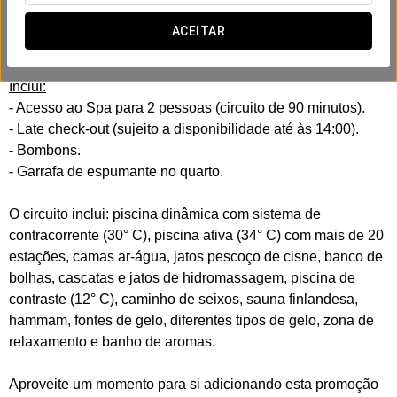
Sem rotinas, sem pressa, tudo pensado para desligar do
mundo e voltar a conectar-se a dois. Uma oportunidade
ACEITAR
perfeita para relaxar juntos e esquecer o stress.
Inclui:
- Acesso ao Spa para 2 pessoas (circuito de 90 minutos).
- Late check-out (sujeito a disponibilidade até às 14:00).
- Bombons.
- Garrafa de espumante no quarto.
O circuito inclui: piscina dinâmica com sistema de
contracorrente (30° C), piscina ativa (34° C) com mais de 20
estações, camas ar-água, jatos pescoço de cisne, banco de
bolhas, cascatas e jatos de hidromassagem, piscina de
contraste (12° C), caminho de seixos, sauna finlandesa,
hammam, fontes de gelo, diferentes tipos de gelo, zona de
relaxamento e banho de aromas.
Aproveite um momento para si adicionando esta promoção