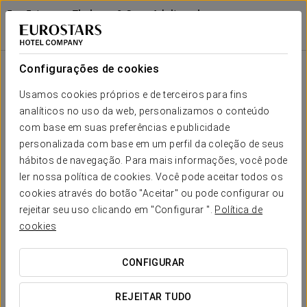
Exe Estepona Thalasso & Spa - Adults only
Recommended
MÁLAGA - ESTEPONA
Iniciar sessão n
Experiência De Spa A Dois
Configurações de cookies
Usamos cookies próprios e de terceiros para fins
analíticos no uso da web, personalizamos o conteúdo
com base em suas preferências e publicidade
personalizada com base em um perfil da coleção de seus
hábitos de navegação. Para mais informações, você pode
ler nossa política de cookies. Você pode aceitar todos os
cookies através do botão "Aceitar" ou pode configurar ou
rejeitar seu uso clicando em "Configurar ".
Política de
65 €
Experiência de Spa a Dois
cookies
Para quem procura relaxar em conjunto no Exe Estepona
CONFIGURAR
Thalaso & Spa - Adults only Recommended.
REJEITAR TUDO