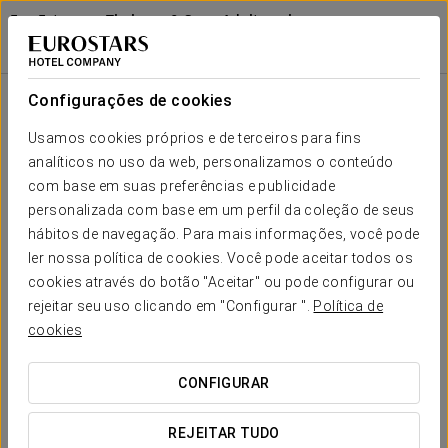
Exe Estepona Thalasso & Spa - Adults only
Recommended
MÁLAGA - ESTEPONA
Iniciar sessão n
Experiência De Spa Superior Para Casais
Configurações de cookies
Usamos cookies próprios e de terceiros para fins
analíticos no uso da web, personalizamos o conteúdo
com base em suas preferências e publicidade
personalizada com base em um perfil da coleção de seus
hábitos de navegação. Para mais informações, você pode
ler nossa política de cookies. Você pode aceitar todos os
cookies através do botão "Aceitar" ou pode configurar ou
rejeitar seu uso clicando em "Configurar ".
Política de
75 €
Experiência de Spa Superior para
cookies
Casais
CONFIGURAR
Sem pressa, sem stress. A sua experiência Spa a dois com
estacionamento incluído.
REJEITAR TUDO