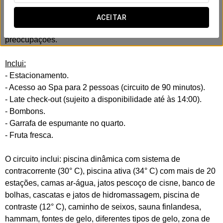
Deixem o carro, entrem em modo relax e comecem a
ACEITAR
conectar-se desde o primeiro minuto. Sem desvios, sem
preocupações.
Inclui:
- Estacionamento.
- Acesso ao Spa para 2 pessoas (circuito de 90 minutos).
- Late check-out (sujeito a disponibilidade até às 14:00).
- Bombons.
- Garrafa de espumante no quarto.
- Fruta fresca.
O circuito inclui: piscina dinâmica com sistema de
contracorrente (30° C), piscina ativa (34° C) com mais de 20
estações, camas ar-água, jatos pescoço de cisne, banco de
bolhas, cascatas e jatos de hidromassagem, piscina de
contraste (12° C), caminho de seixos, sauna finlandesa,
hammam, fontes de gelo, diferentes tipos de gelo, zona de