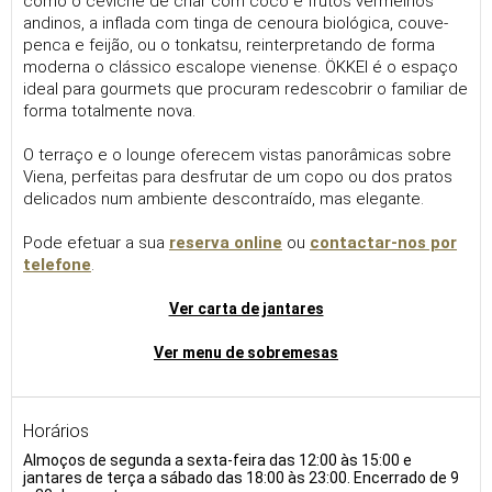
como o ceviche de char com coco e frutos vermelhos
andinos, a inflada com tinga de cenoura biológica, couve-
penca e feijão, ou o tonkatsu, reinterpretando de forma
moderna o clássico escalope vienense. ÖKKEI é o espaço
ideal para gourmets que procuram redescobrir o familiar de
forma totalmente nova.
O terraço e o lounge oferecem vistas panorâmicas sobre
Viena, perfeitas para desfrutar de um copo ou dos pratos
delicados num ambiente descontraído, mas elegante.
Pode efetuar a sua
reserva online
ou
contactar-nos por
telefone
.
Ver carta de jantares
Ver menu de sobremesas
Horários
Almoços de segunda a sexta-feira das 12:00 às 15:00 e
jantares de terça a sábado das 18:00 às 23:00. Encerrado de 9