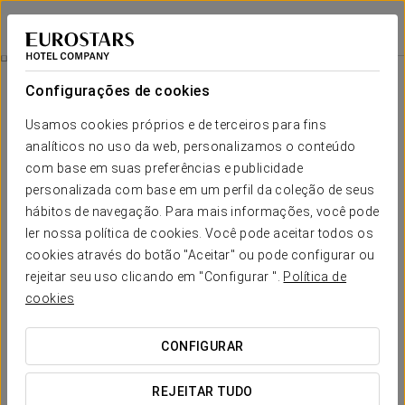
Eurostars Grand Hotel Wien
VIENA
Iniciar sessão n
1870 Restaurante
Configurações de cookies
Usamos cookies próprios e de terceiros para fins
analíticos no uso da web, personalizamos o conteúdo
com base em suas preferências e publicidade
No ponto mais alto do hotel, onde a cidade se abre num
horizonte de telhados e luzes, nasce uma proposta
personalizada com base em um perfil da coleção de seus
gastronómica que transcende fronteiras. ÖKKEI não é apenas
hábitos de navegação. Para mais informações, você pode
um restaurante: é um convite a viajar através dos sentidos, a
ler nossa política de cookies. Você pode aceitar todos os
descobrir novas harmonias e a deixar-se surpreender por uma
cookies através do botão "Aceitar" ou pode configurar ou
cozinha que combina técnica, criatividade e um olhar
rejeitar seu uso clicando em "Configurar ".
Política de
contemporâneo sobre o mundo.
cookies
CONFIGURAR
REJEITAR TUDO