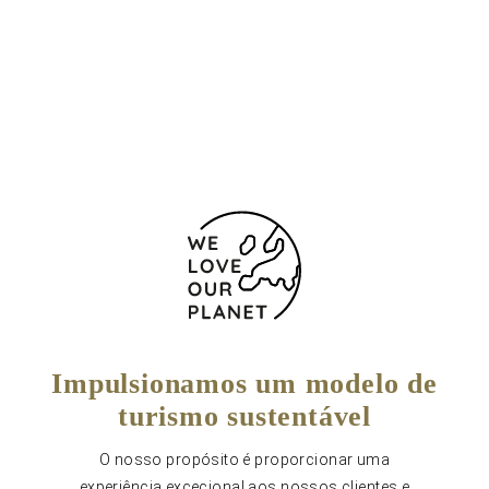
Av. Camí de Miralpeix 12
Barcelona - Sitges
08870 Espanha
+34 938109000
Formulário de contacto
Impulsionamos um modelo de
turismo sustentável
O nosso propósito é proporcionar uma
experiência excecional aos nossos clientes e