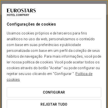
Eurostars Sitges
BARCELONA - SITGES
Iniciar sessão n
Configurações de cookies
Usamos cookies próprios e de terceiros para fins
analíticos no uso da web, personalizamos o conteúdo
Eurostars Sitges
com base em suas preferências e publicidade
personalizada com base em um perfil da coleção de seus
BARCELONA - SITGES
hábitos de navegação. Para mais informações, você pode
ler nossa política de cookies. Você pode aceitar todos os
cookies através do botão "Aceitar" ou pode configurar ou
rejeitar seu uso clicando em "Configurar ".
Política de
cookies
CONFIGURAR
QUANDO QUER IR?


REJEITAR TUDO