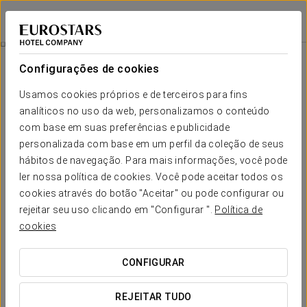
Eurostars Sitges
BARCELONA - SITGES
Iniciar sessão n
Quartos
Configurações de cookies
Quartos
O conforto e descanso que necessita
Usamos cookies próprios e de terceiros para fins
analíticos no uso da web, personalizamos o conteúdo
com base em suas preferências e publicidade
Os
263 quartos
do Eurostars Sitges foram pensados para os
nossos hóspedes descansarem comodamente rodeados de
personalizada com base em um perfil da coleção de seus
impressionantes vistas sobre o mar Mediterrâneo e a cidade
hábitos de navegação. Para mais informações, você pode
de Sitges.
ler nossa política de cookies. Você pode aceitar todos os
Estes quartos são espaços acolhedores
inspirados no mar
cookies através do botão "Aceitar" ou pode configurar ou
Mediterrâneo
, cuja essência está presente em todo o hotel.
rejeitar seu uso clicando em "Configurar ".
Política de
Além disso, possuem os melhores serviços para tornar a sua
cookies
estadia perfeita.
SERVIÇOS EM DESTAQUE
CONFIGURAR
REJEITAR TUDO
Quartos