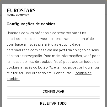
Eurostars Sitges
BARCELONA - SITGES
Iniciar sessão n
Promoções
Configurações de cookies
Promoções
Usamos cookies próprios e de terceiros para fins
analíticos no uso da web, personalizamos o conteúdo
com base em suas preferências e publicidade
personalizada com base em um perfil da coleção de seus
hábitos de navegação. Para mais informações, você pode
Experiência Viva Terramar
ler nossa política de cookies. Você pode aceitar todos os
cookies através do botão "Aceitar" ou pode configurar ou
20% de desconto na sua estadia
rejeitar seu uso clicando em "Configurar ".
Política de
cookies
VER OFERTA
CONFIGURAR
REJEITAR TUDO