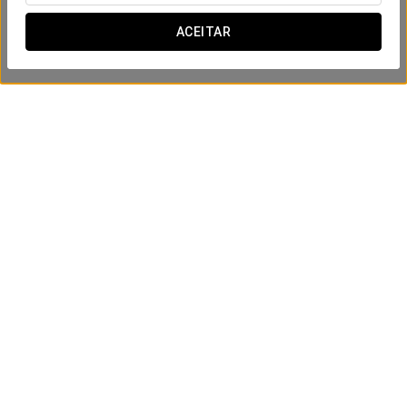
ACEITAR
A minha primeira aventura de
campismo
25 €
VER OFERTA