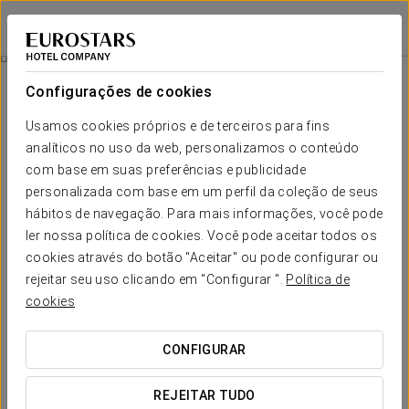
Eurostars Sitges
BARCELONA - SITGES
Iniciar sessão n
Desconecte Para Conectar
Configurações de cookies
Usamos cookies próprios e de terceiros para fins
analíticos no uso da web, personalizamos o conteúdo
com base em suas preferências e publicidade
personalizada com base em um perfil da coleção de seus
hábitos de navegação. Para mais informações, você pode
ler nossa política de cookies. Você pode aceitar todos os
cookies através do botão "Aceitar" ou pode configurar ou
75 € per person
rejeitar seu uso clicando em "Configurar ".
Política de
Desconecte para conectar
cookies
Esqueça as suas preocupações e desligue-se desfrutando
CONFIGURAR
desta promoção exclusiva.
REJEITAR TUDO