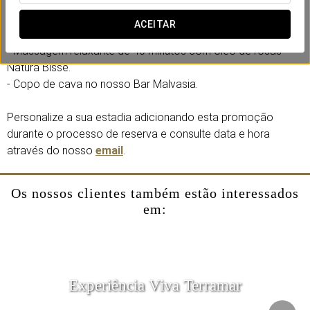
Inclui:
- Acesso às instalações do spa durante 90 minutos (piscina
ACEITAR
interior aquecida, jacuzzi, sauna e banho turco).
- Massagem relaxante de 40 minutos com óleo de rosas
Natura Bissé.
- Copo de cava no nosso Bar Malvasia.
Personalize a sua estadia adicionando esta promoção
durante o processo de reserva e consulte data e hora
através do nosso
email
.
Os nossos clientes também estão interessados
em:
Experiência Viva Terramar