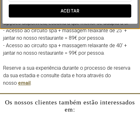
restaurante Verema. Um plano ideal para se mimar,
recarregar energias e desfrutar do melhor ambiente.
ACEITAR
Opções disponíveis, escolha a que melhor se adapta a si:
- Acesso ao circuito spa + massagem relaxante de 25' +
jantar no nosso restaurante = 89€ por pessoa.
- Acesso ao circuito spa + massagem relaxante de 40' +
jantar no nosso restaurante = 99€ por pessoa.
Reserve a sua experiência durante o processo de reserva
da sua estadia e consulte data e hora através do
nosso
email
.
Os nossos clientes também estão interessados
em: