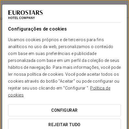
Eurostars Sitges
BARCELONA - SITGES
Iniciar sessão n
Wellness & Gourmet Pass
Configurações de cookies
Usamos cookies próprios e de terceiros para fins
analíticos no uso da web, personalizamos o conteúdo
com base em suas preferências e publicidade
personalizada com base em um perfil da coleção de seus
hábitos de navegação. Para mais informações, você pode
ler nossa política de cookies. Você pode aceitar todos os
cookies através do botão "Aceitar" ou pode configurar ou
A partir de 89 € por pessoa
rejeitar seu uso clicando em "Configurar ".
Política de
Wellness & Gourmet pass
cookies
Viva uma experiência completa para corpo e mente:
CONFIGURAR
desligue-se do ritmo diário, deixe-se envolver pela calma do
nosso circuito spa e termine o dia com um jantar único no
REJEITAR TUDO