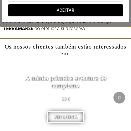
oportunidade perfeita para desfrutar do festival com o
máximo conforto.
ACEITAR
Para beneficiar desta promoção, introduza o código
TERRAMAR26
ao efetuar a sua reserva.
Os nossos clientes também estão interessados
em:
A minha primeira aventura de
campismo
25 €
VER OFERTA