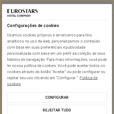
Eurostars Sitges
BARCELONA - SITGES
Iniciar sessão n
Experiência Viva Terramar
Configurações de cookies
Usamos cookies próprios e de terceiros para fins
analíticos no uso da web, personalizamos o conteúdo
com base em suas preferências e publicidade
personalizada com base em um perfil da coleção de seus
hábitos de navegação. Para mais informações, você pode
ler nossa política de cookies. Você pode aceitar todos os
cookies através do botão "Aceitar" ou pode configurar ou
20% de desconto na sua estadia
rejeitar seu uso clicando em "Configurar ".
Política de
Experiência Viva Terramar
cookies
De 31 de julho a 12 de agosto, viva a nova edição do
CONFIGURAR
Festival Terramar hospedando-se no Eurostars Sitges e
aproveite um desconto de 20% na sua estadia. A
REJEITAR TUDO