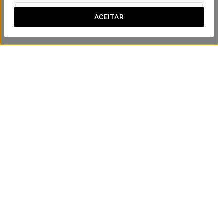
ACEITAR
Experiência Golfe
€ 50 pessoa
VER OFERTA