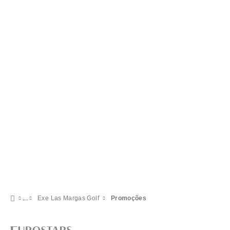
114 € por pessoa
VER OFERTA
Exe Las Margas Golf
Promoções