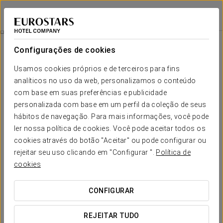
Exe Las Margas Golf
HUESCA - LATAS
Iniciar sessão n
Promoções
Configurações de cookies
Promoções
Usamos cookies próprios e de terceiros para fins
analíticos no uso da web, personalizamos o conteúdo
com base em suas preferências e publicidade
personalizada com base em um perfil da coleção de seus
hábitos de navegação. Para mais informações, você pode
Experiência Romântica
ler nossa política de cookies. Você pode aceitar todos os
cookies através do botão "Aceitar" ou pode configurar ou
28 €
rejeitar seu uso clicando em "Configurar ".
Política de
cookies
VER OFERTA
CONFIGURAR
REJEITAR TUDO