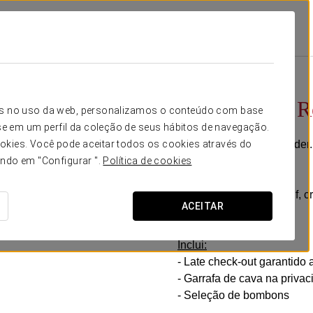
Golf
Promoções
Experiência Romântica
28 €
Experiência 
icos no uso da web, personalizamos o conteúdo com base
e em um perfil da coleção de seus hábitos de navegação.
Detalhes para surpreender
okies. Você pode aceitar todos os cookies através do
desfrutar do amor.
ando em "Configurar ".
Política de cookies
No Exe Las Margas Golf, cr
ACEITAR
com o seu parceiro.
Inclui:
- Late check-out garantido
- Garrafa de cava na priva
- Seleção de bombons