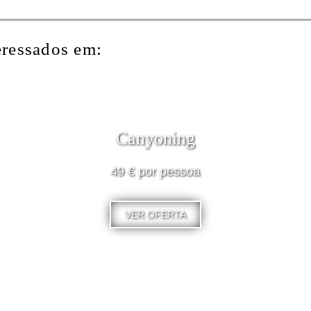
eressados em:
Canyoning
49 € por pessoa
VER OFERTA