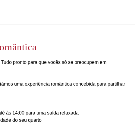
Português
Iniciar sessão no Star Trave
Romântica
. Tudo pronto para que vocês só se preocupem em
iámos uma experiência romântica concebida para partilhar
 até às 14:00 para uma saída relaxada
cidade do seu quarto