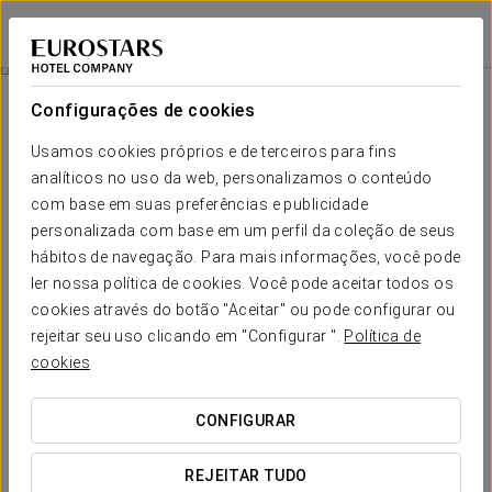
Exe Las Margas Golf
HUESCA - LATAS
Iniciar sessão n
Rafting
Configurações de cookies
Usamos cookies próprios e de terceiros para fins
analíticos no uso da web, personalizamos o conteúdo
com base em suas preferências e publicidade
personalizada com base em um perfil da coleção de seus
hábitos de navegação. Para mais informações, você pode
ler nossa política de cookies. Você pode aceitar todos os
cookies através do botão "Aceitar" ou pode configurar ou
rejeitar seu uso clicando em "Configurar ".
Política de
€ 49 per person
Rafting
cookies
Embarque numa emocionante aventura de rafting com o
CONFIGURAR
Hotel Exe Las Margas, onde a adrenalina e a natureza se
fundem para lhe proporcionar uma experiência
REJEITAR TUDO