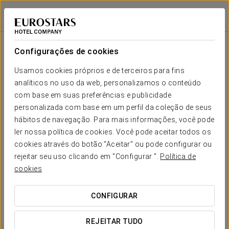
Exe Las Margas Golf
HUESCA - LATAS
Iniciar sessão n
Sala
Forma-
Escola
Banquete
Cocktail
Imperial
Teatro
Cabaré
U
Configurações de cookies
Margas
2
88 m
Seu evento em
Usamos cookies próprios e de terceiros para fins
-
-
40
-
20
55
x m
analíticos no uso da web, personalizamos o conteúdo
altura
com base em suas preferências e publicidade
Río
personalizada com base em um perfil da coleção de seus
Gállego
hábitos de navegação. Para mais informações, você pode
2
-
-
35
-
15
50
70 m
SOLICITAR ORÇAMENTO
ler nossa política de cookies. Você pode aceitar todos os
x m
altura
cookies através do botão "Aceitar" ou pode configurar ou
rejeitar seu uso clicando em "Configurar ".
Política de
Aneto
cookies
2
315 m
110
100
80
20
40
110
x m
altura
CONFIGURAR
Hoyo 19
2
390 m
REJEITAR TUDO
-
100
-
-
-
40