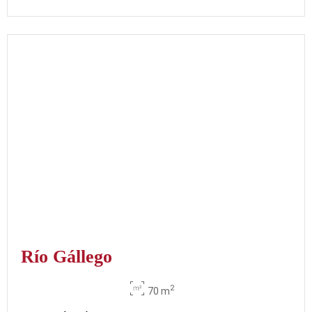
Río Gállego
2
70 m