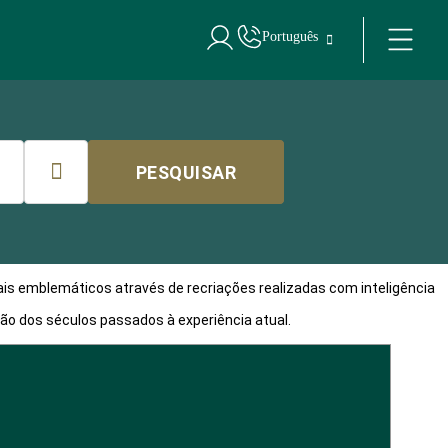
Português
Iniciar sessão no Star Traveler ou Corpo

PESQUISAR
ais emblemáticos através de recriações realizadas com inteligência
o dos séculos passados à experiência atual.