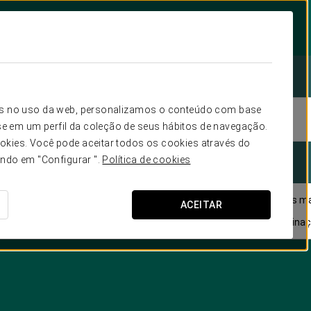
icos no uso da web, personalizamos o conteúdo com base

.
{
2
adultos
1
quarto
Entrada
Saída
e em um perfil da coleção de seus hábitos de navegação.
okies. Você pode aceitar todos os cookies através do
ando em "Configurar ".
Política de cookies
dade. Agora convidamo-lo a reviver o passado dos nossos edifícios m
ACEITAR
as figuras e personalidades que os habitavam, ligando a fascinaçã
a.