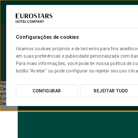
Configurações de cookies
Usamos cookies próprios e de terceiros para fins analít

em suas preferências e publicidade personalizada com bas
Para mais informações, você pode ler nossa política de co
botão "Aceitar" ou pode configurar ou rejeitar seu uso clic
Hospede-se onde a história ganha vida
Cada um dos nossos hotéis é um espaço cheio de história e personali
CONFIGURAR
REJEITAR TUDO
artificial.
Estas peças mostram como eram estes espaços em épocas passadas e 
Deixe-se inspirar por esta viagem no tempo e viva a sua própria históri