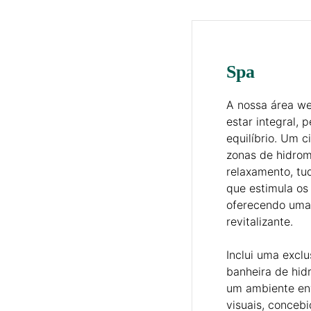
Spa
A nossa área w
estar integral,
equilíbrio. Um c
zonas de hidro
relaxamento, t
que estimula os
oferecendo uma
revitalizante.
Inclui uma exclu
banheira de hi
um ambiente env
visuais, concebi