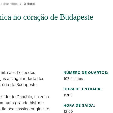
Palace Hotel
O Hotel
nica no coração de Budapeste
rmite aos hóspedes
NÚMERO DE QUARTOS:
ças à singularidade dos
107 quartos.
stória de Budapeste.
HORA DE ENTRADA:
15:00
s do rio Danúbio, na zona
com uma grande história,
HORA DE SAÍDA:
lo neoclássico original, e
12:00