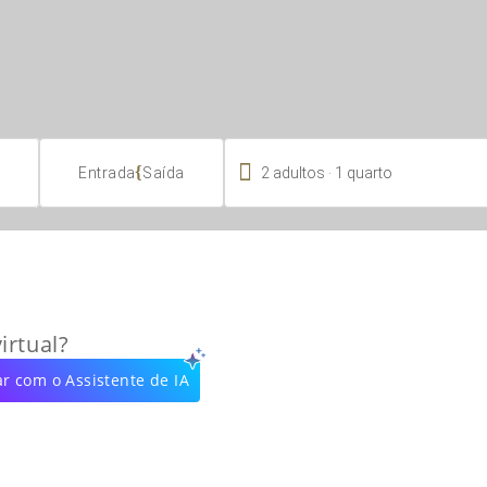

.
{
2
adultos
1
quarto
Entrada
Saída
irtual?
r com o Assistente de IA