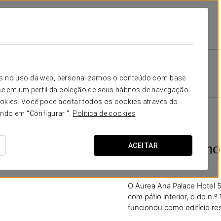
 Hotel
Instalações E Serviços
História Do Edifício
História do edifício
icos no uso da web, personalizamos o conteúdo com base
e em um perfil da coleção de seus hábitos de navegação.
okies. Você pode aceitar todos os cookies através do
ando em "Configurar ".
Política de cookies
Neoclassicismo
ACEITAR
único hotel
O Aurea Ana Palace Hotel 5
com pátio interior, o do n.
funcionou como edifício res