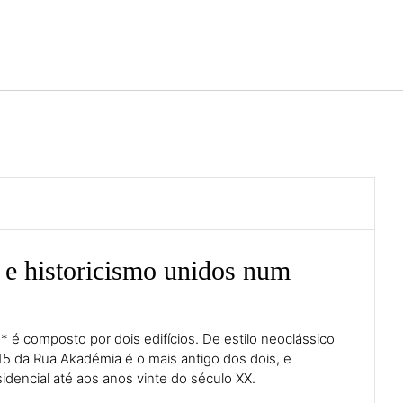
Português
Iniciar sessão no Star Trave
 e historicismo unidos num
* é composto por dois edifícios. De estilo neoclássico
º 15 da Rua Akadémia é o mais antigo dos dois, e
idencial até aos anos vinte do século XX.