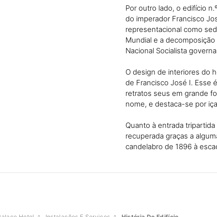
Por outro lado, o edifício n
do imperador Francisco José
representacional como sed
Mundial e a decomposição do
Nacional Socialista govern
O design de interiores do h
de Francisco José I. Esse 
retratos seus em grande for
nome, e destaca-se por iç
Quanto à entrada tripartida
recuperada graças a algum
candelabro de 1896 à escada
Palace Hotel
Instalações E Serviços
História Do Edifício