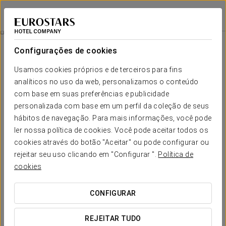
Áurea Ana Palace Hotel
BUDAPESTE
Iniciar sessão n
Experiência Relax Premium
Configurações de cookies
Usamos cookies próprios e de terceiros para fins
analíticos no uso da web, personalizamos o conteúdo
com base em suas preferências e publicidade
personalizada com base em um perfil da coleção de seus
hábitos de navegação. Para mais informações, você pode
ler nossa política de cookies. Você pode aceitar todos os
cookies através do botão "Aceitar" ou pode configurar ou
249€ por casal
rejeitar seu uso clicando em "Configurar ".
Política de
Experiência Relax Premium
cookies
Viva uma experiência única de relaxamento e luxo no
CONFIGURAR
Áurea Ana Palace.
REJEITAR TUDO
Mergulhe no luxo com a nossa Experiência Relax