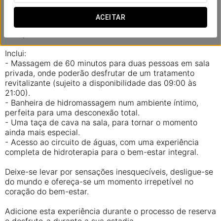
Premium, pensada para lhe proporcionar momentos de
puro bem-estar num ambiente exclusivo. Relaxe com
ACEITAR
alguém especial e deixe-se levar por sensações
inesquecíveis.
Inclui:
- Massagem de 60 minutos para duas pessoas em sala
privada, onde poderão desfrutar de um tratamento
revitalizante (sujeito a disponibilidade das 09:00 às
21:00).
- Banheira de hidromassagem num ambiente íntimo,
perfeita para uma desconexão total.
- Uma taça de cava na sala, para tornar o momento
ainda mais especial.
- Acesso ao circuito de águas, com uma experiência
completa de hidroterapia para o bem-estar integral.
Deixe-se levar por sensações inesquecíveis, desligue-se
do mundo e ofereça-se um momento irrepetível no
coração do bem-estar.
Adicione esta experiência durante o processo de reserva