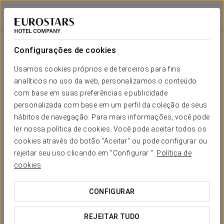
Áurea Ana Palace Hotel
BUDAPESTE
Iniciar sessão n
Sala
Forma-
Escola
Banquete
Cocktail
Imperial
Teatro
Cabaré
U
Configurações de cookies
Buda
2
34 m
Seu evento em
Usamos cookies próprios e de terceiros para fins
6
15
12
10
10
12
x m
analíticos no uso da web, personalizamos o conteúdo
altura
com base em suas preferências e publicidade
Pest
personalizada com base em um perfil da coleção de seus
2
75 m
hábitos de navegação. Para mais informações, você pode
18
50
40
30
24
50
x m
SOLICITAR ORÇAMENTO
ler nossa política de cookies. Você pode aceitar todos os
altura
cookies através do botão "Aceitar" ou pode configurar ou
Danube 1
rejeitar seu uso clicando em "Configurar ".
Política de
2
23 m
cookies
6
10
6
-
6
10
x m
altura
CONFIGURAR
Danube 2
2
45 m
6
25
12
14
14
25
REJEITAR TUDO
x m