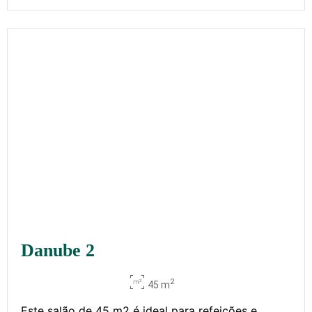
Danube 2
2
45 m
Este salão de 45 m2 é ideal para refeições e