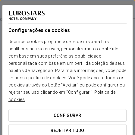
Áurea Ana Palace Hotel
BUDAPESTE
Iniciar sessão n
Experiência Romântica
Configurações de cookies
Usamos cookies próprios e de terceiros para fins
analíticos no uso da web, personalizamos o conteúdo
com base em suas preferências e publicidade
personalizada com base em um perfil da coleção de seus
hábitos de navegação. Para mais informações, você pode
ler nossa política de cookies. Você pode aceitar todos os
cookies através do botão "Aceitar" ou pode configurar ou
55 €
rejeitar seu uso clicando em "Configurar ".
Política de
Experiência Romântica
cookies
Desfrutem do vosso amor juntos no Áurea Ana Palace.
CONFIGURAR
Não deixem passar esta oportunidade. Acordem sem
REJEITAR TUDO
pressas e partilhem momentos únicos na melhor