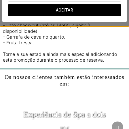
companhia. Porque o amor não é um luxo... é aquilo que
merecem.
ACEITAR
Inclui:
- Late check-out (até às 14h00, sujeito à
disponibilidade).
- Garrafa de cava no quarto.
- Fruta fresca.
Torne a sua estadia ainda mais especial adicionando
esta promoção durante o processo de reserva.
Os nossos clientes também estão interessados
em:
Experiência de Spa a dois
90 €