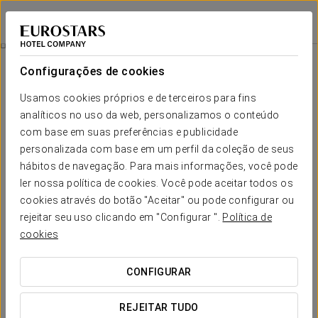
Áurea Palacio de la Tinta
MÁLAGA
Iniciar sessão n
Massagem Com Aromaterapia
Configurações de cookies
Usamos cookies próprios e de terceiros para fins
analíticos no uso da web, personalizamos o conteúdo
com base em suas preferências e publicidade
personalizada com base em um perfil da coleção de seus
hábitos de navegação. Para mais informações, você pode
ler nossa política de cookies. Você pode aceitar todos os
cookies através do botão "Aceitar" ou pode configurar ou
A partir de 70 €
rejeitar seu uso clicando em "Configurar ".
Política de
Massagem com aromaterapia
cookies
A nossa massagem com aromaterapia convida-o a viver
CONFIGURAR
uma experiência sensorial única, onde o bem-estar físico
se combina com o poder relaxante dos óleos essenciais.
REJEITAR TUDO
Um ritual concebido para aliviar tensões, equilibrar a