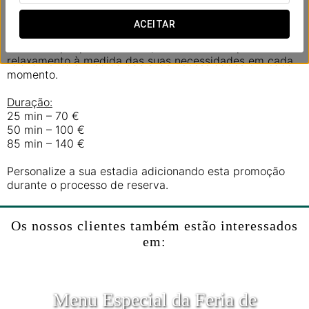
mente e reconectar-se com a sua calma interior.
ACEITAR
Cada massagem é adaptada a si através de
aromaterapia personalizada, criando uma experiência de
relaxamento à medida das suas necessidades em cada
momento.
Duração:
25 min – 70 €
50 min – 100 €
85 min – 140 €
Personalize a sua estadia adicionando esta promoção
durante o processo de reserva.
Os nossos clientes também estão interessados
em:
Menu Especial da Feria de