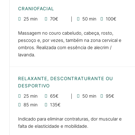
CRANIOFACIAL
25 min
70€
50 min
100€
Massagem no couro cabeludo, cabeça, rosto,
pescoço e, por vezes, também na zona cervical e
ombros. Realizada com essência de alecrim /
lavanda.
RELAXANTE, DESCONTRATURANTE OU
DESPORTIVO
25 min
65€
50 min
95€
85 min
135€
Indicado para eliminar contraturas, dor muscular e
falta de elasticidade e mobilidade.