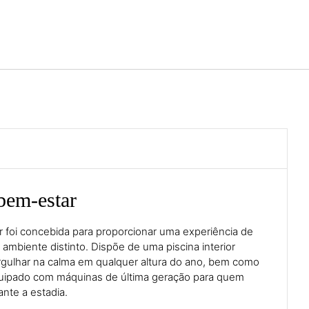
Português
Iniciar sessão no Star Trave
bem-estar
 foi concebida para proporcionar uma experiência de
mbiente distinto. Dispõe de uma piscina interior
rgulhar na calma em qualquer altura do ano, bem como
uipado com máquinas de última geração para quem
nte a estadia.