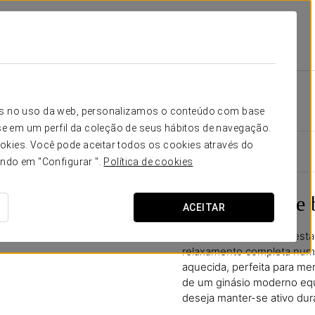
 Tinta
Instalações E Serviços
Zona De Bem-Estar
Zona de bem-estar
icos no uso da web, personalizamos o conteúdo com base
e em um perfil da coleção de seus hábitos de navegação.
okies. Você pode aceitar todos os cookies através do
ando em "Configurar ".
Política de cookies
Um refúgio de 
ACEITAR
A nossa zona de bem-estar
relaxamento completa num a
aquecida, perfeita para me
de um ginásio moderno eq
deseja manter-se ativo dura