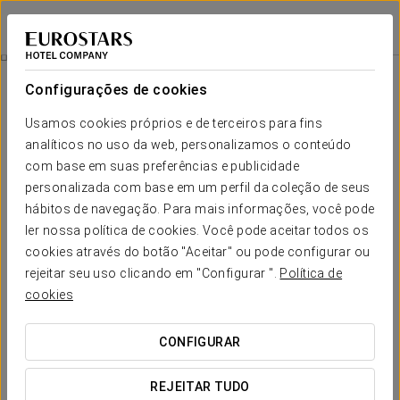
Áurea Palacio de la Tinta
MÁLAGA
Iniciar sessão n
Tratamento Luxo Sensorial
Configurações de cookies
Usamos cookies próprios e de terceiros para fins
analíticos no uso da web, personalizamos o conteúdo
com base em suas preferências e publicidade
personalizada com base em um perfil da coleção de seus
hábitos de navegação. Para mais informações, você pode
ler nossa política de cookies. Você pode aceitar todos os
cookies através do botão "Aceitar" ou pode configurar ou
150 €
rejeitar seu uso clicando em "Configurar ".
Política de
Tratamento luxo sensorial
cookies
O tratamento luxo sensorial é um ritual que combina
CONFIGURAR
uma massagem suave com aromas florais que
acompanham todo o tratamento, criando uma sensação
REJEITAR TUDO
envolvente e profundamente relaxante. A experiência