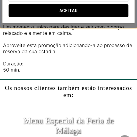
termina com um banho que ajuda a libertar tensões,
esclarecer a mente e deixar uma verdadeira sensação
ACEITAR
de leveza no corpo.
Um momento único para desligar e sair com o corpo
relaxado e a mente em calma.
Aproveite esta promoção adicionando-a ao processo de
reserva da sua estadia.
Duração
:
50 min.
Os nossos clientes também estão interessados
em:
Menu Especial da Feria de
Málaga