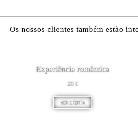
Os nossos clientes também estão int
Experiência romântica
20 €
VER OFERTA