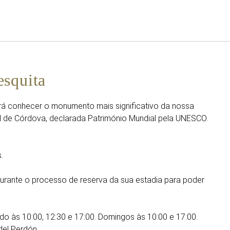
Português
Iniciar sessão no Star Trave
squita
 conhecer o monumento mais significativo da nossa
l de Córdova, declarada Património Mundial pela UNESCO.
.
durante o processo de reserva da sua estadia para poder
do às 10:00, 12:30 e 17:00. Domingos às 10:00 e 17:00.
del Perdón.