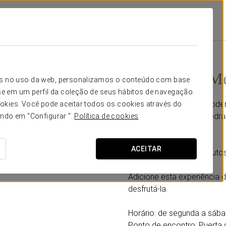
r
Promoções
Descubra A Mesquita
32 €
Descubra a Me
icos no uso da web, personalizamos o conteúdo com base
e em um perfil da coleção de seus hábitos de navegação.
Com esta promoção, poderá
okies. Você pode aceitar todos os cookies através do
cidade, a Mesquita-Catedra
ando em "Configurar ".
Política de cookies
Inclui:
ACEITAR
-Visita guiada de 90 minutos
Adicione esta experiência 
desfrutá-la.
Horário: de segunda a sába
Ponto de encontro: Puerta 